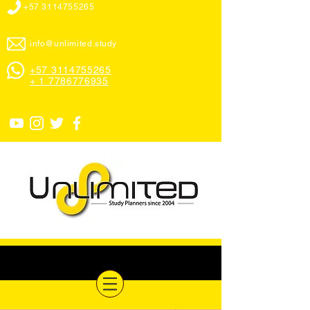
+57 3114755265
info@unlimited.study
+57 3114755265
+ 1 7786776935