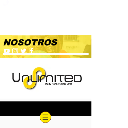
+57 3114755265
info@unlimited.study
+57 3114755265
+ 1 7786776935
NOSOTROS