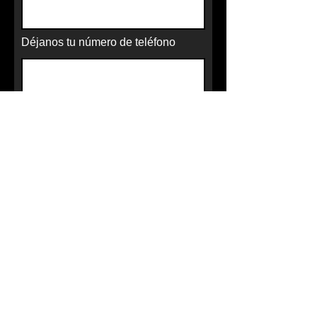
Déjanos tu número de teléfono
En qué estás interesado
¿Algo más que quieras saber?
Elige una fecha para tu cita